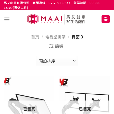
Skip
馬艾創意有限公司｜客服專線：02-2995-9877｜營業時間：09:00-
18:00(週休二日)
to
content
首頁
/
電視壁掛架
/
頁面 3
篩選
已售完
已售完