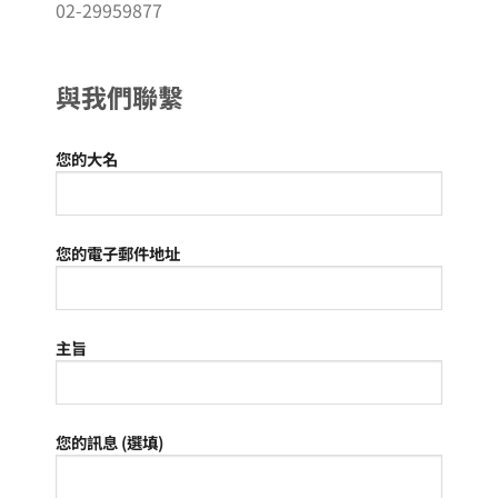
02-29959877
與我們聯繫
您的大名
您的電子郵件地址
主旨
您的訊息 (選填)