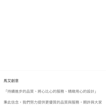
馬艾創意
「持續進步的品質、將心比心的服務、精緻用心的設計」
秉此信念，我們努力提供更優質的品質與服務，期許與大家