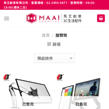
Skip
馬艾創意有限公司｜客服專線：02-2995-9877｜營業時間：09:00-
18:00(週休二日)
to
content
首頁
/
旋臂架
篩選
已售完
已售完