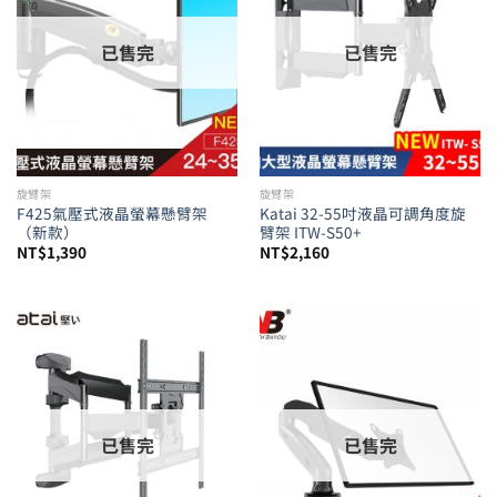
已售完
已售完
旋臂架
旋臂架
F425氣壓式液晶螢幕懸臂架
Katai 32-55吋液晶可調角度旋
（新款）
臂架 ITW-S50+
NT$
1,390
NT$
2,160
已售完
已售完