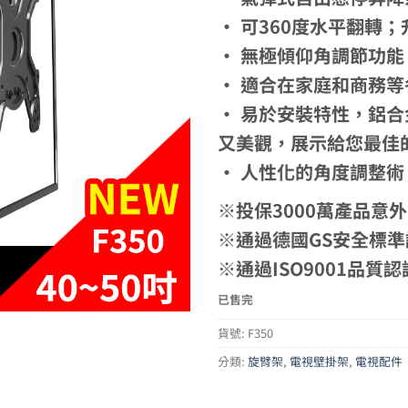
‧ 可360度水平翻轉；
‧ 無極傾仰角調節功
‧ 適合在家庭和商務
‧ 易於安裝特性，鋁
又美觀，展示給您最佳
‧ 人性化的角度調整
※投保3000萬產品意
※通過德國GS安全標準
※通過ISO9001品質認
已售完
貨號:
F350
分類:
旋臂架
,
電視壁掛架
,
電視配件