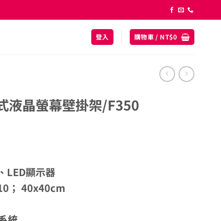
登入
購物車 /
NT$
0
壓式液晶螢幕壁掛架/F350
D、LED顯示器
0； 40x40cm
系統