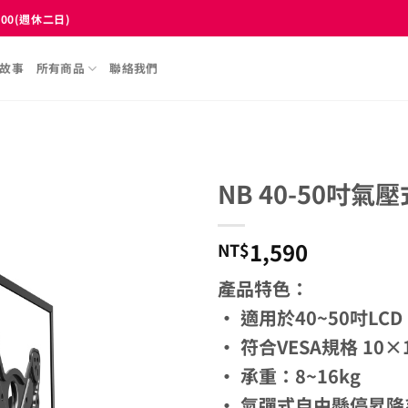
:00(週休二日)
故事
所有商品
聯絡我們
NB 40-50吋氣
1,590
NT$
產品特色：
‧ 適用於40~50吋LC
‧ 符合VESA規格 10×1
‧ 承重：8~16kg
‧ 氣彈式自由懸停昇降