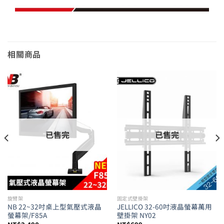
相關商品
已售完
已售完
旋臂架
固定式壁掛架
NB 22~32吋桌上型氣壓式液晶
JELLICO 32-60吋液晶螢幕萬用
螢幕架/F85A
壁掛架 NY02