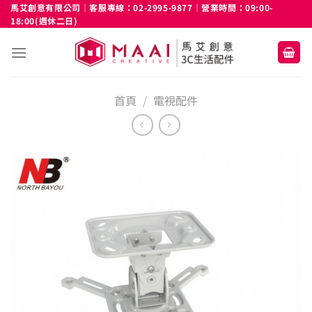
Skip
馬艾創意有限公司｜客服專線：02-2995-9877｜營業時間：09:00-
18:00(週休二日)
to
content
首頁
/
電視配件