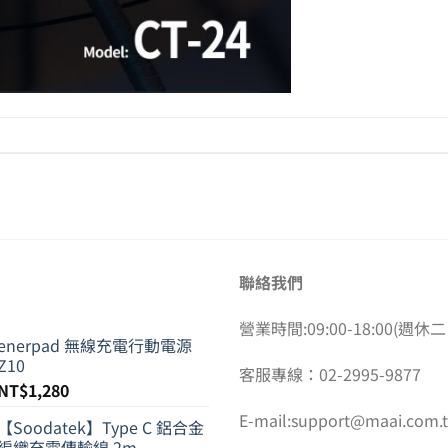
聯絡我們
營業時間:09:00-18:00(週休二
enerpad 無線充電行動電源
Z10
客服專線：02-2995-9877
NT$
1,280
E-mail:support@maai.com.
【Soodatek】Type C 鋁合金
編織充電傳輸線 2m