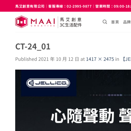
Skip
馬艾創意有限公司｜客服專線：02-2995-9877｜營業時間：09:00-18
to
content
首頁
品牌
CT-24_01
Published
2021 年 10 月 12 日
at
1417 × 2475
in
【J