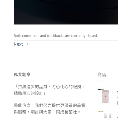
Both comments and trackbacks are currently closed.
Next
→
馬艾創意
商品
「持續進步的品質、將心比心的服務、
精緻用心的設計」
秉此信念，我們努力提供更優質的品質
與服務，期許與大家一同成長茁壯。