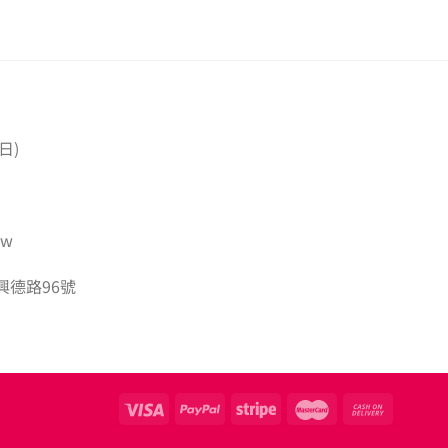
日)
tw
興德路96號