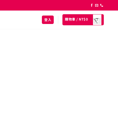
購物車 /
NT$
0
登入