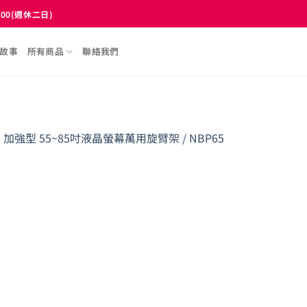
:00(週休二日)
故事
所有商品
聯絡我們
 加強型 55~85吋液晶螢幕萬用旋臂架 / NBP65