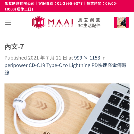
Skip
馬艾創意有限公司｜客服專線：02-2995-9877｜營業時間：09:00-
18:00(週休二日)
to
content
內文-7
Published
2021 年 7 月 21 日
at
999 × 1153
in
peripower CD-C19 Type-C to Lightning PD快速充電傳輸
線