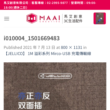
Skip
馬艾創意有限公司｜客服專線：02-2995-9877｜營業時間：09:00-
18:00(週休二日)
to
content
i010004_1501669483
Published
2021 年 7 月 13 日
at
800 × 1131
in
【JELLICO】 1M 溢彩系列 Mirco-USB 充電傳輸線