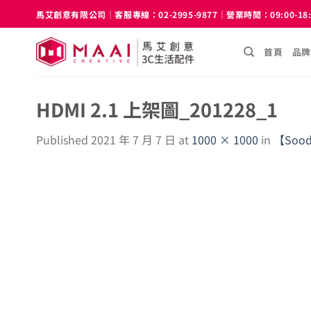
Skip
馬艾創意有限公司｜客服專線：02-2995-9877｜營業時間：09:00-18
to
content
首頁
品牌
HDMI 2.1 上架圖_201228_1
Published
2021 年 7 月 7 日
at
1000 × 1000
in
【Soo